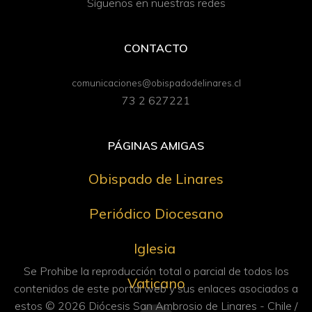
Síguenos en nuestras redes
CONTACTO
comunicaciones@obispadodelinares.cl
73 2 627221
PÁGINAS AMIGAS
Obispado de Linares
Periódico Diocesano
Iglesia
Se Prohibe la reproducción total o parcial de todos los
Vaticano
contenidos de este portal web y sus enlaces asociados a
estos © 2026 Diócesis San Ambrosio de Linares - Chile /