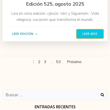
Edición 525, agosto 2025
Lea en esta edición: «Jesús: Ven y Sígueme!»…Vida
religiosa, vocación que transforma el mundo.
LEER EDICIÓN
LEER MÁS
Navegación
Navegaci
Página
Página
Página
Página
1
2
3
…
53
Próximo
por
por
las
las
Buscar:
entradas
entradas
ENTRADAS RECIENTES