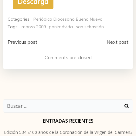
Descarga
Categories:
Periódico Diocesano Buena Nueva
Tags:
marzo 2009
panimávida
san sebastián
Navegación
Navegación
Previous post
Next post
de
de
Comments are closed
entradas
entradas
Buscar:
ENTRADAS RECIENTES
Edición 534 «100 años de la Coronación de la Virgen del Carmen»