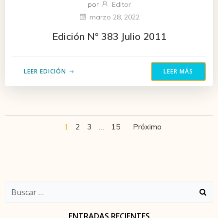
por
Editor
marzo 28, 2022
Edición N° 383 Julio 2011
LEER EDICIÓN
LEER MÁS
Navegación
Navegaci
Página
Página
Página
Página
1
2
3
…
15
Próximo
por
por
las
las
Buscar:
entradas
entradas
ENTRADAS RECIENTES