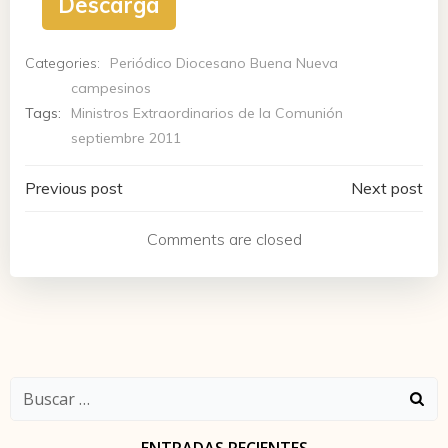
Descarga
Categories:
Periódico Diocesano Buena Nueva
campesinos
Tags:
Ministros Extraordinarios de la Comunión
septiembre 2011
Navegación
Navegación
Previous post
Next post
de
de
Comments are closed
entradas
entradas
Buscar: