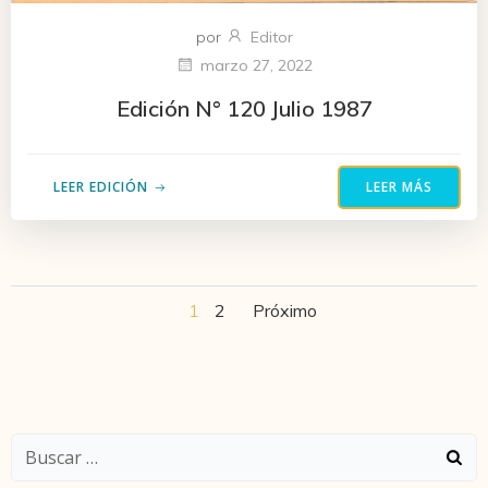
por
Editor
marzo 27, 2022
Edición N° 120 Julio 1987
LEER EDICIÓN
LEER MÁS
Navegación
Navegació
Página
Página
1
2
Próximo
por
por
las
las
Buscar:
entradas
entradas