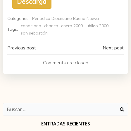
Descarga
Categories:
Periódico Diocesano Buena Nueva
candelaria
chanco
enero 2000
jubileo 2000
Tags:
san sebastián
Navegación
Navegación
Previous post
Next post
de
de
Comments are closed
entradas
entradas
Buscar:
ENTRADAS RECIENTES