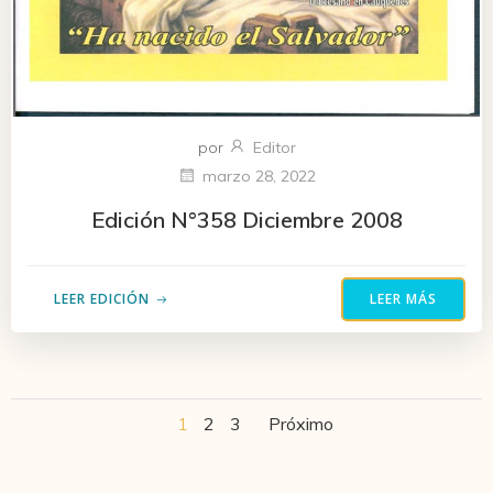
por
Editor
marzo 28, 2022
Edición N°358 Diciembre 2008
LEER EDICIÓN
LEER MÁS
Navegación
Navegació
Página
Página
Página
1
2
3
Próximo
por
por