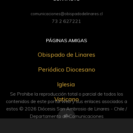
comunicaciones@obispadodelinares.cl
73 2 627221
PÁGINAS AMIGAS
Obispado de Linares
Periódico Diocesano
Iglesia
Se Prohibe la reproducción total o parcial de todos los
Vaticano
contenidos de este portal web y sus enlaces asociados a
estos © 2026 Diócesis San Ambrosio de Linares - Chile /
Departamento de Comunicaciones