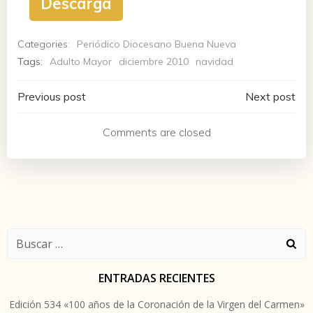
Descarga
Categories:
Periódico Diocesano Buena Nueva
Tags:
Adulto Mayor
diciembre 2010
navidad
Navegación
Navegación
Previous post
Next post
de
de
Comments are closed
entradas
entradas
Buscar:
ENTRADAS RECIENTES
Edición 534 «100 años de la Coronación de la Virgen del Carmen»