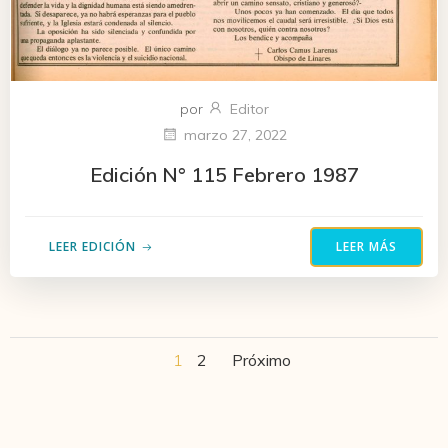
por
Editor
marzo 27, 2022
Edición N° 115 Febrero 1987
LEER EDICIÓN
LEER MÁS
Navegación
Navegació
Página
Página
1
2
Próximo
por
por