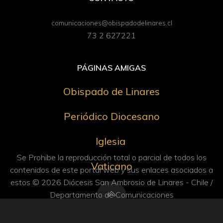
comunicaciones@obispadodelinares.cl
73 2 627221
PÁGINAS AMIGAS
Obispado de Linares
Periódico Diocesano
Iglesia
Se Prohibe la reproducción total o parcial de todos los
Vaticano
contenidos de este portal web y sus enlaces asociados a
estos © 2026 Diócesis San Ambrosio de Linares - Chile /
Departamento de Comunicaciones