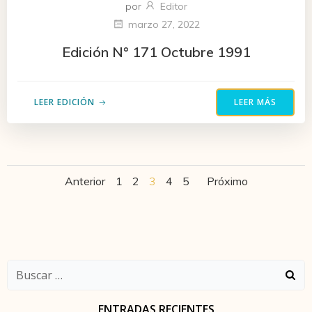
por
Editor
marzo 27, 2022
Edición N° 171 Octubre 1991
LEER EDICIÓN
LEER MÁS
Navegación
Navegación
Navega
Página
Página
Página
Página
Página
Anterior
1
2
3
4
5
Próximo
por
por
por
las
las
las
Buscar:
entradas
entradas
entrada
ENTRADAS RECIENTES