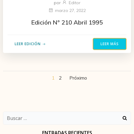
por
Editor
marzo 27, 2022
Edición N° 210 Abril 1995
LEER EDICIÓN
LEER MÁS
Navegación
Navegació
Página
Página
1
2
Próximo
por
por
las
las
Buscar:
entradas
entradas
ENTRADAS RECIENTES