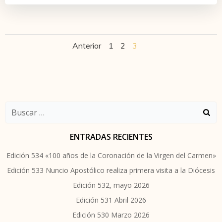
Navegación
Navegación
Página
Página
Página
Anterior
1
2
3
por
por
las
las
Buscar:
entradas
entradas
ENTRADAS RECIENTES
Edición 534 «100 años de la Coronación de la Virgen del Carmen»
Edición 533 Nuncio Apostólico realiza primera visita a la Diócesis
Edición 532, mayo 2026
Edición 531 Abril 2026
Edición 530 Marzo 2026