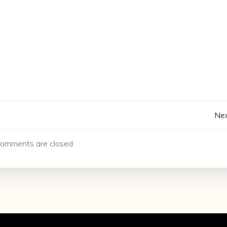
Navegación
Nex
de
omments are closed
entradas