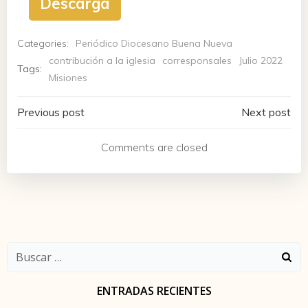
Descarga
Categories:
Periódico Diocesano Buena Nueva
contribución a la iglesia
corresponsales
Julio 2022
Tags:
Misiones
Navegación
Navegación
Previous post
Next post
de
de
Comments are closed
entradas
entradas
Buscar:
ENTRADAS RECIENTES