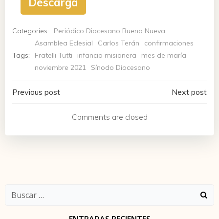
Descarga
Categories:
Periódico Diocesano Buena Nueva
Asamblea Eclesial
Carlos Terán
confirmaciones
Tags:
Fratelli Tutti
infancia misionera
mes de maría
noviembre 2021
Sínodo Diocesano
Navegación
Navegación
Previous post
Next post
de
de
Comments are closed
entradas
entradas
Buscar: