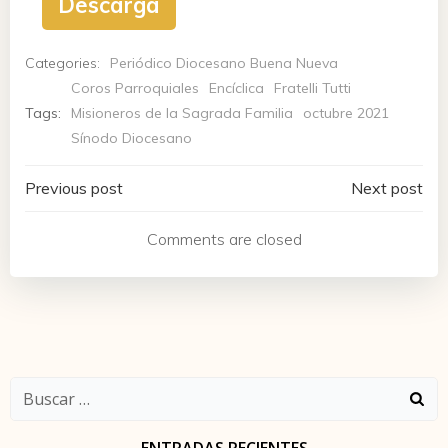
Descarga
Categories:
Periódico Diocesano Buena Nueva
Coros Parroquiales
Encíclica
Fratelli Tutti
Tags:
Misioneros de la Sagrada Familia
octubre 2021
Sínodo Diocesano
Navegación
Navegación
Previous post
Next post
de
de
Comments are closed
entradas
entradas
Buscar: