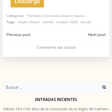
Descarga
Categories:
Periódico Diocesano Buena Nueva
Tags:
Adulto Mayor
familia
octubre 2006
sinodo
Navegación
Navegación
Previous post
Next post
de
de
Comments are closed
entradas
entradas
Buscar:
ENTRADAS RECIENTES
Edición 534 «100 años de la Coronación de la Virgen del Carmen»