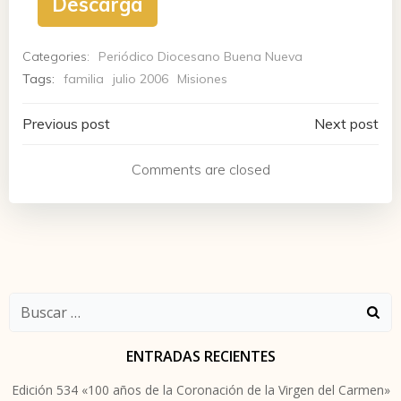
Descarga
Categories:
Periódico Diocesano Buena Nueva
Tags:
familia
julio 2006
Misiones
Navegación
Navegación
Previous post
Next post
de
de
Comments are closed
entradas
entradas
Buscar:
ENTRADAS RECIENTES
Edición 534 «100 años de la Coronación de la Virgen del Carmen»