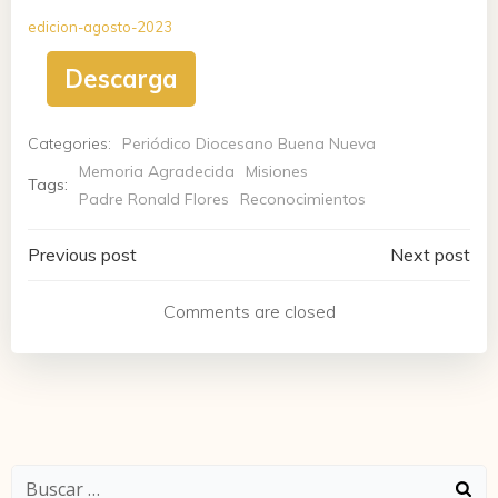
edicion-agosto-2023
Descarga
Categories:
Periódico Diocesano Buena Nueva
Memoria Agradecida
Misiones
Tags:
Padre Ronald Flores
Reconocimientos
Navegación
Navegación
Previous post
Next post
de
de
Comments are closed
entradas
entradas
Buscar: