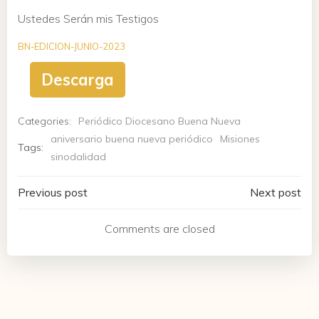
Ustedes Serán mis Testigos
BN-EDICION-JUNIO-2023
Descarga
Categories:
Periódico Diocesano Buena Nueva
aniversario buena nueva periódico
Misiones
Tags:
sinodalidad
Navegación
Navegación
Previous post
Next post
de
de
Comments are closed
entradas
entradas