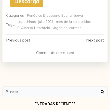
Descarga
Categories:
Periódico Diocesano Buena Nueva
capuchinos
julio 2021
mes de la solidaridad
Tags:
P. Alberto Hitschfeld
virgen del carmen
Navegación
Navegación
Previous post
Next post
de
de
Comments are closed
entradas
entradas
Buscar:
ENTRADAS RECIENTES