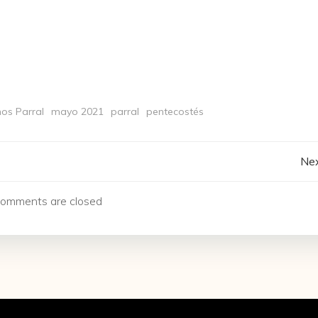
os Parral
mayo 2021
parral
pentecostés
Navegación
Nex
de
omments are closed
entradas