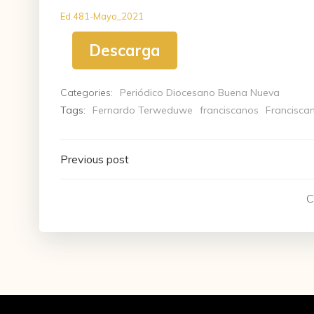
Ed.481-Mayo_2021
Descarga
Categories:
Periódico Diocesano Buena Nueva
Tags:
Fernardo Terweduwe
franciscanos
Franciscan
Navegación
Previous post
de
C
entradas