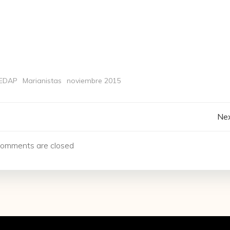
EDAP
Marianistas
noviembre 2015
Navegación
Nex
de
omments are closed
entradas