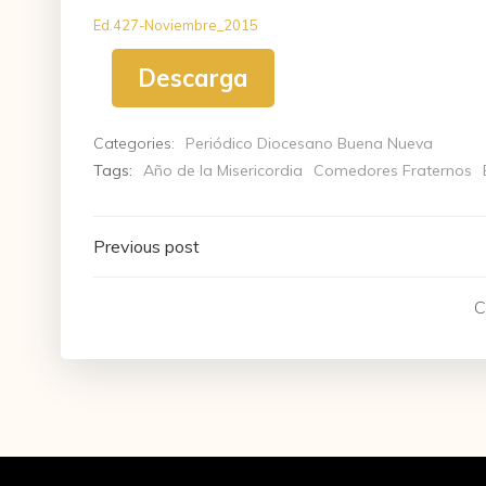
Ed.427-Noviembre_2015
Descarga
Categories:
Periódico Diocesano Buena Nueva
Tags:
Año de la Misericordia
Comedores Fraternos
Navegación
Previous post
de
C
entradas