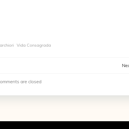
archiori
Vida Consagrada
Navegación
Nex
de
omments are closed
entradas