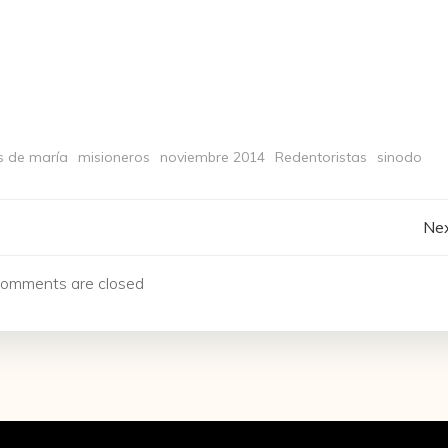
 de maría
misioneros
noviembre 2014
Redentoristas
sinodo
Navegación
Nex
de
omments are closed
entradas